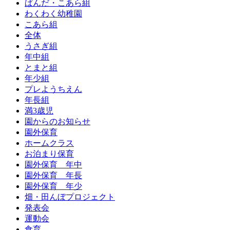
ぱんだ・こあら組
わくわく幼稚園
こあら組
全体
うさぎ組
年中組
とまと組
年少組
プレようちえん
年長組
満3歳児
園からのお知らせ
園外保育
ホームクラス
お泊まり保育
園外保育 年中
園外保育 年長
園外保育 年少
畑・田んぼプロジェクト
発表会
運動会
食育