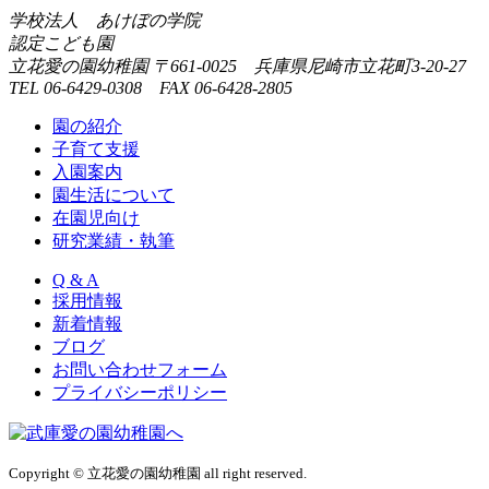
学校法人 あけぼの学院
認定こども園
立花愛の園幼稚園
〒661-0025 兵庫県尼崎市立花町3-20-27
TEL 06-6429-0308 FAX 06-6428-2805
園の紹介
子育て支援
入園案内
園生活について
在園児向け
研究業績・執筆
Q & A
採用情報
新着情報
ブログ
お問い合わせフォーム
プライバシーポリシー
Copyright © 立花愛の園幼稚園 all right reserved.