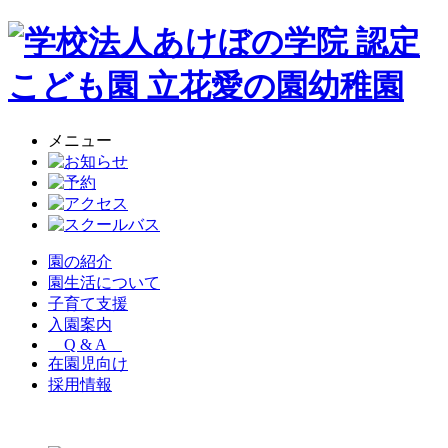
メニュー
園の紹介
園生活について
子育て支援
入園案内
Q & A
在園児向け
採用情報