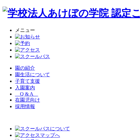
メニュー
園の紹介
園生活について
子育て支援
入園案内
Q & A
在園児向け
採用情報