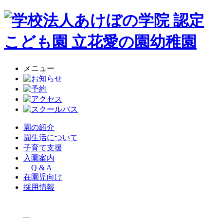
メニュー
園の紹介
園生活について
子育て支援
入園案内
Q & A
在園児向け
採用情報