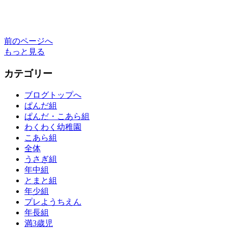
前のページへ
もっと見る
カテゴリー
ブログトップへ
ぱんだ組
ぱんだ・こあら組
わくわく幼稚園
こあら組
全体
うさぎ組
年中組
とまと組
年少組
プレようちえん
年長組
満3歳児