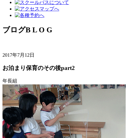
ブログ
B L O G
2017年7月12日
お泊まり保育のその後part2
年長組