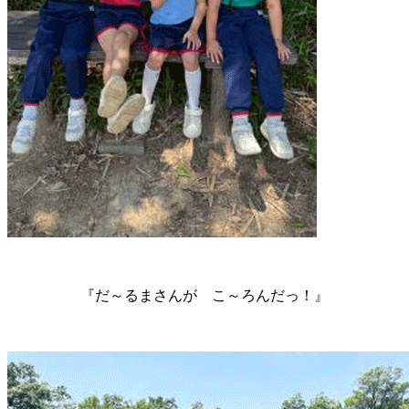
『だ～るまさんが こ～ろんだっ！』