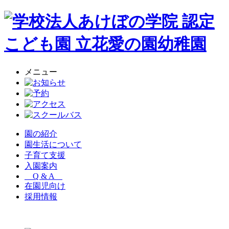
メニュー
園の紹介
園生活について
子育て支援
入園案内
Q & A
在園児向け
採用情報