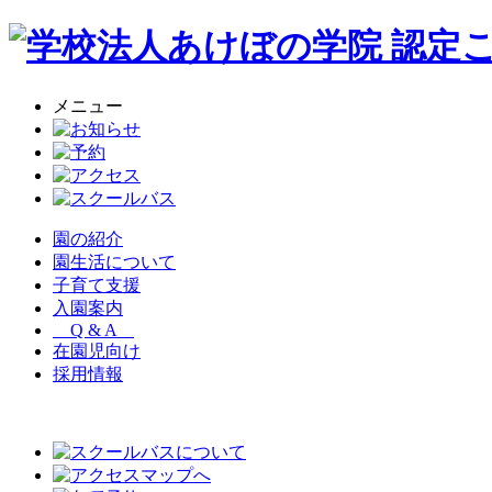
メニュー
園の紹介
園生活について
子育て支援
入園案内
Q & A
在園児向け
採用情報