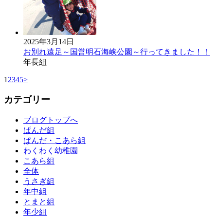
2025年3月14日
お別れ遠足～国営明石海峡公園～行ってきました！！
年長組
1
2
3
4
5
>
カテゴリー
ブログトップへ
ぱんだ組
ぱんだ・こあら組
わくわく幼稚園
こあら組
全体
うさぎ組
年中組
とまと組
年少組