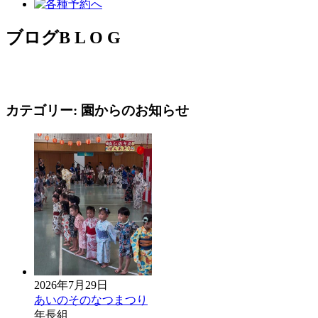
ブログ
B L O G
カテゴリー:
園からのお知らせ
2026年7月29日
あいのそのなつまつり
年長組