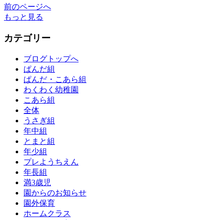
前のページへ
もっと見る
カテゴリー
ブログトップへ
ぱんだ組
ぱんだ・こあら組
わくわく幼稚園
こあら組
全体
うさぎ組
年中組
とまと組
年少組
プレようちえん
年長組
満3歳児
園からのお知らせ
園外保育
ホームクラス