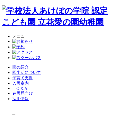
メニュー
園の紹介
園生活について
子育て支援
入園案内
Q & A
在園児向け
採用情報