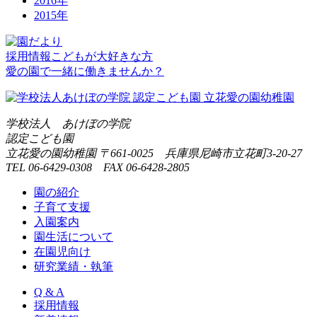
2016年
2015年
採用情報
こどもが大好きな方
愛の園で一緒に働きませんか？
学校法人 あけぼの学院
認定こども園
立花愛の園幼稚園
〒661-0025 兵庫県尼崎市立花町3-20-27
TEL 06-6429-0308 FAX 06-6428-2805
園の紹介
子育て支援
入園案内
園生活について
在園児向け
研究業績・執筆
Q & A
採用情報