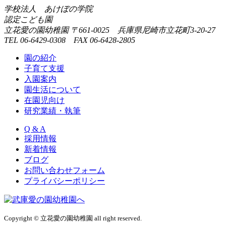
学校法人 あけぼの学院
認定こども園
立花愛の園幼稚園
〒661-0025 兵庫県尼崎市立花町3-20-27
TEL 06-6429-0308 FAX 06-6428-2805
園の紹介
子育て支援
入園案内
園生活について
在園児向け
研究業績・執筆
Q & A
採用情報
新着情報
ブログ
お問い合わせフォーム
プライバシーポリシー
Copyright © 立花愛の園幼稚園 all right reserved.