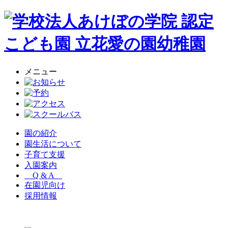
メニュー
園の紹介
園生活について
子育て支援
入園案内
Q & A
在園児向け
採用情報