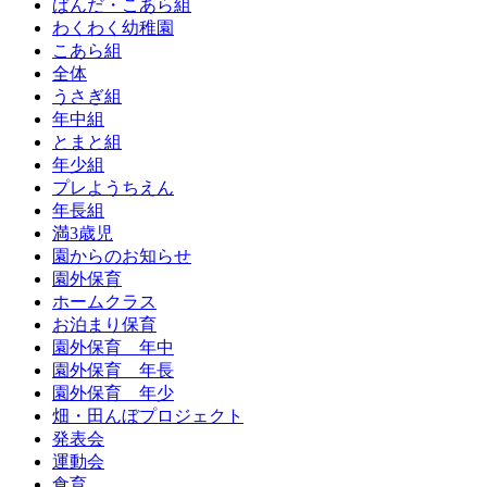
ぱんだ・こあら組
わくわく幼稚園
こあら組
全体
うさぎ組
年中組
とまと組
年少組
プレようちえん
年長組
満3歳児
園からのお知らせ
園外保育
ホームクラス
お泊まり保育
園外保育 年中
園外保育 年長
園外保育 年少
畑・田んぼプロジェクト
発表会
運動会
食育