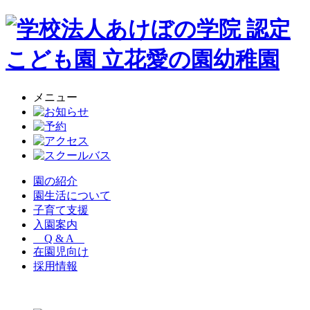
メニュー
園の紹介
園生活について
子育て支援
入園案内
Q & A
在園児向け
採用情報